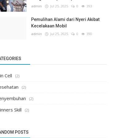
admin
Jul 25, 2025
0
393
Pemulihan Alami dari Nyeri Akibat
Kecelakaan Mobil
admin
Jul 25, 2025
0
390
ATEGORIES
n Cell
(2)
esehatan
(2)
enyembuhan
(2)
nners Skill
(2)
ANDOM POSTS