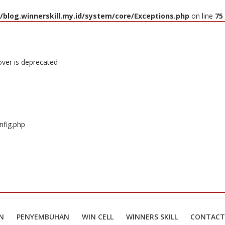
blog.winnerskill.my.id/system/core/Exceptions.php
on line
75
over is deprecated
nfig.php
N
PENYEMBUHAN
WIN CELL
WINNERS SKILL
CONTACT