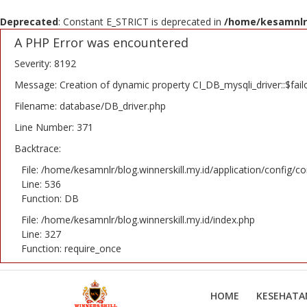
Deprecated
: Constant E_STRICT is deprecated in
/home/kesamnlr/
A PHP Error was encountered
Severity: 8192
Message: Creation of dynamic property CI_DB_mysqli_driver::$fail
Home
Filename: database/DB_driver.php
Kesehatan
Line Number: 371
Backtrace:
Penyembuhan
File: /home/kesamnlr/blog.winnerskill.my.id/application/config/co
Line: 536
Win Cell
Function: DB
Winners Skill
File: /home/kesamnlr/blog.winnerskill.my.id/index.php
Line: 327
Contact
Function: require_once
Login
HOME
KESEHATA
Register