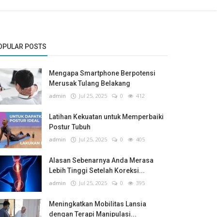
OPULAR POSTS
Mengapa Smartphone Berpotensi
Merusak Tulang Belakang
admin
Jul 25, 2025
0
412
Latihan Kekuatan untuk Memperbaiki
Postur Tubuh
admin
Jul 25, 2025
0
405
Alasan Sebenarnya Anda Merasa
Lebih Tinggi Setelah Koreksi...
admin
Jul 25, 2025
0
395
Meningkatkan Mobilitas Lansia
dengan Terapi Manipulasi...