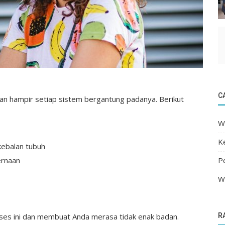
C
n hampir setiap sistem bergantung padanya. Berikut
Wi
K
ebalan tubuh
ernaan
P
Wi
ses ini dan membuat Anda merasa tidak enak badan.
R