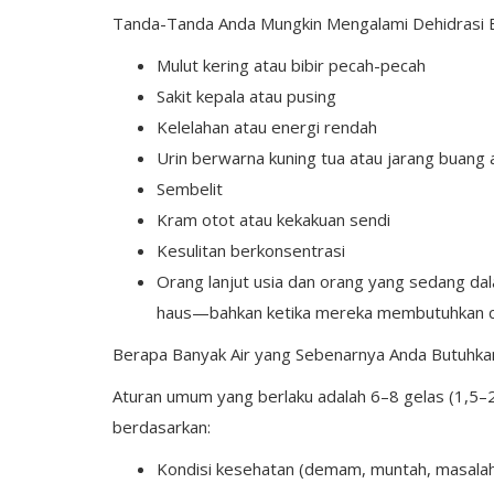
Tanda-Tanda Anda Mungkin Mengalami Dehidrasi Bu
Mulut kering atau bibir pecah-pecah
Sakit kepala atau pusing
Kelelahan atau energi rendah
Urin berwarna kuning tua atau jarang buang ai
Sembelit
Win Cell
Kram otot atau kekakuan sendi
Mengapa Smartphone Berpotensi
Kesulitan berkonsentrasi
Merusak Tulang Belakang
Orang lanjut usia dan orang yang sedang da
haus—bahkan ketika mereka membutuhkan ca
Berapa Banyak Air yang Sebenarnya Anda Butuhka
Aturan umum yang berlaku adalah 6–8 gelas (1,5–2 l
berdasarkan:
Kondisi kesehatan (demam, muntah, masalah gi