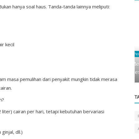
kan hanya soal haus. Tanda-tanda lainnya meliputi:
r kecil
Penyembuhan
Mengapa Tidur Sangat Penting untuk
Kesehatan
lam masa pemulihan dari penyakit mungkin tidak merasa
iran.
T
n?
iter) cairan per hari, tetapi kebutuhan bervariasi
njal, dll.)