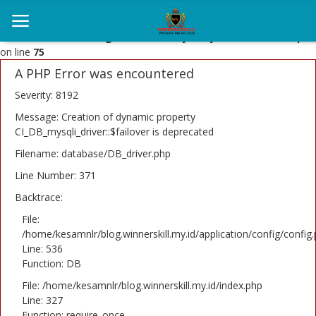
Deprecated
: Constant E_STRICT is deprecated in
/home/kesamnlr/blog.winnerskill.my.id/system/core/Excepti
on line
75
A PHP Error was encountered
Severity: 8192
Home
Message: Creation of dynamic property
Kesehatan
CI_DB_mysqli_driver::$failover is deprecated
Filename: database/DB_driver.php
Penyembuhan
Line Number: 371
Win Cell
Backtrace:
File:
Winners Skill
/home/kesamnlr/blog.winnerskill.my.id/application/config/config
Line: 536
Contact
Function: DB
Login
File: /home/kesamnlr/blog.winnerskill.my.id/index.php
Line: 327
Register
Function: require_once