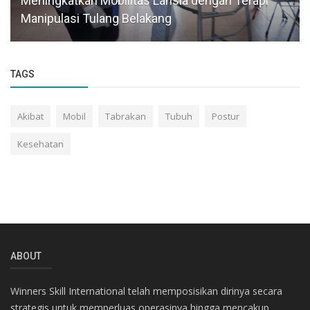
Meningkatkan Mobilitas Lansia dengan Terapi
Manipulasi Tulang Belakang
TAGS
Akibat
Mobil
Tabrakan
Tubuh
Postur
Kesehatan
ABOUT
Winners Skill International telah memposisikan dirinya secara
strategis untuk memperluas operasinya hingga mencakup