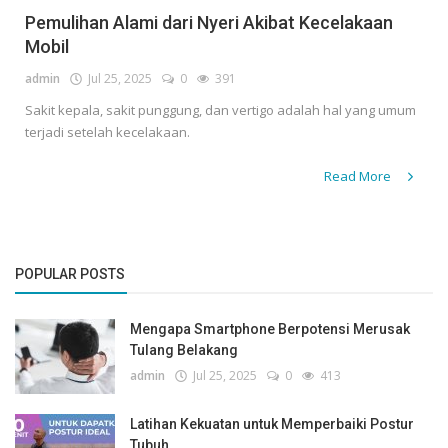
Pemulihan Alami dari Nyeri Akibat Kecelakaan
Mobil
admin
Jul 25, 2025
0
391
Sakit kepala, sakit punggung, dan vertigo adalah hal yang umum
terjadi setelah kecelakaan.
Read More
POPULAR POSTS
Mengapa Smartphone Berpotensi Merusak
Tulang Belakang
admin
Jul 25, 2025
0
413
Latihan Kekuatan untuk Memperbaiki Postur
Tubuh