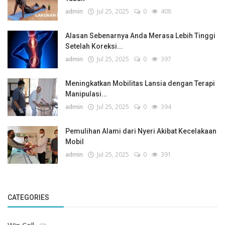
admin
Jul 25, 2025
0
408
Alasan Sebenarnya Anda Merasa Lebih Tinggi
Setelah Koreksi...
admin
Jul 25, 2025
0
397
Meningkatkan Mobilitas Lansia dengan Terapi
Manipulasi...
admin
Jul 25, 2025
0
394
Pemulihan Alami dari Nyeri Akibat Kecelakaan
Mobil
admin
Jul 25, 2025
0
391
CATEGORIES