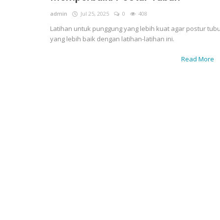
admin
Jul 25, 2025
0
408
Latihan untuk punggung yang lebih kuat agar postur tub
yang lebih baik dengan latihan-latihan ini.
Read More