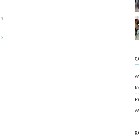
uh
C
Wi
K
P
Wi
R