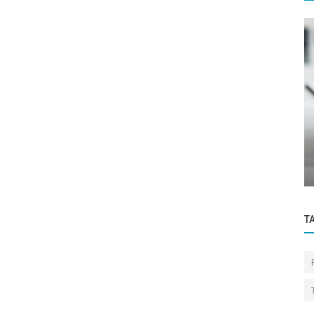
Win Cell
engan
Mengapa Smartphone Berpotensi
Merusak Tulang Belakang
T