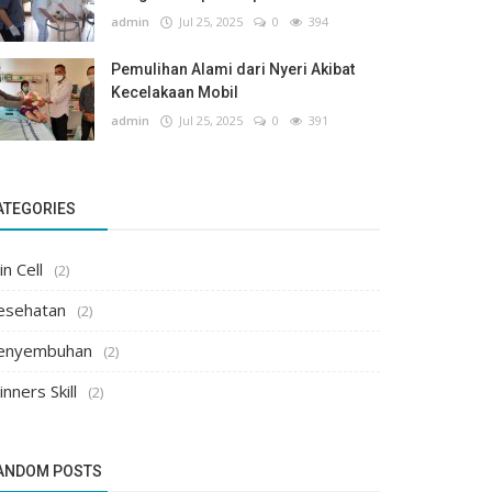
admin
Jul 25, 2025
0
394
Pemulihan Alami dari Nyeri Akibat
Kecelakaan Mobil
admin
Jul 25, 2025
0
391
ATEGORIES
n Cell
(2)
esehatan
(2)
enyembuhan
(2)
nners Skill
(2)
ANDOM POSTS