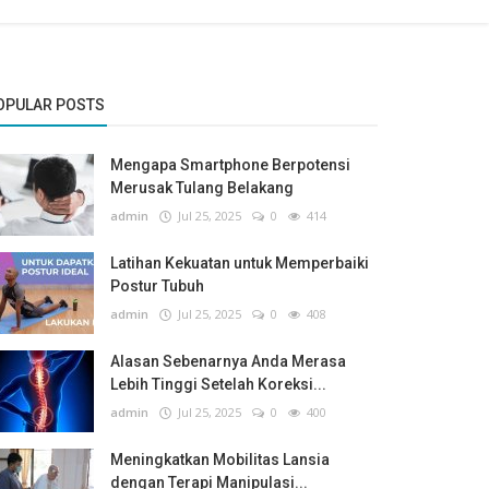
OPULAR POSTS
Mengapa Smartphone Berpotensi
Merusak Tulang Belakang
admin
Jul 25, 2025
0
414
Latihan Kekuatan untuk Memperbaiki
Postur Tubuh
admin
Jul 25, 2025
0
408
Alasan Sebenarnya Anda Merasa
Lebih Tinggi Setelah Koreksi...
admin
Jul 25, 2025
0
400
Meningkatkan Mobilitas Lansia
dengan Terapi Manipulasi...