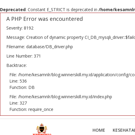
Deprecated
: Constant E_STRICT is deprecated in
/home/kesamnlr/
A PHP Error was encountered
Severity: 8192
Message: Creation of dynamic property CI_DB_mysqli_driver::$fail
Home
Filename: database/DB_driver.php
Kesehatan
Line Number: 371
Backtrace:
Penyembuhan
File: /home/kesamnlr/blog.winnerskill.my.id/application/config/co
Line: 536
Win Cell
Function: DB
Winners Skill
File: /home/kesamnlr/blog.winnerskill.my.id/index.php
Line: 327
Contact
Function: require_once
Login
HOME
KESEHATA
Register