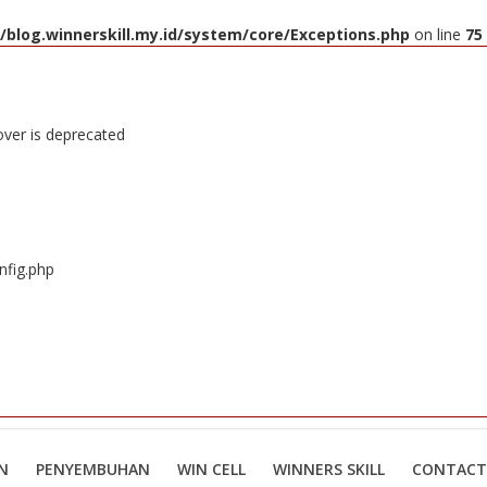
blog.winnerskill.my.id/system/core/Exceptions.php
on line
75
over is deprecated
nfig.php
N
PENYEMBUHAN
WIN CELL
WINNERS SKILL
CONTACT